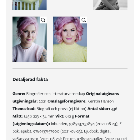
Detaljerad fakta
Genre:
Biografier och litteraturvetenskap
Originalutgåvans
utgivningsår:
2021
Omslagsformgivare:
Kerstin Hanson
Thema-kod:
Biografi och prosa (ej fiktion)
Antal sidor:
436
Mått:
145 x 223 x 34 mm
Vikt:
612 g
Format
(utgivningsdatum):
Inbunden, 9789137157894 (2021-08-23); E-
bok, epub2, 9789137157900 (2021-08-23); Ljudbok, digital,
9789137501901
(2021-08-25); Pocket, 9789137503820 (2022-04-07)