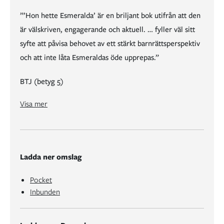
”’Hon hette Esmeralda’ är en briljant bok utifrån att den
är välskriven, engagerande och aktuell. … fyller väl sitt
syfte att påvisa behovet av ett stärkt barnrättsperspektiv
och att inte låta Esmeraldas öde upprepas.”
BTJ (betyg 5)
”’Hon hette Esmeralda’ är en briljant bok utifrån att den är välskriven, engagerande och aktuell. … fyller väl sitt syfte att påvisa behovet av ett stärkt barnrättsperspektiv och att inte låta Esmeraldas öde upprepas.”
Visa mer
Ladda ner omslag
Pocket
Inbunden