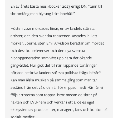
En av årets bästa musikböcker 2023 enligt DN: "tunn till
sitt omfång men blytung i sitt innehåll."
Hösten 2021 mördades Einár, en av landets största
artister, och den svenska rapscenen kastades in i ett
mörker. Journalisten Emil Arvidson berättar om mordet
och dess konsekvenser och den nya svenska
hiphopgeneration som växt upp nära det ökande
gängvåldet. Hur gick det till när rappande tonåringar
började beskriva landets största politiska fråga inifrån?
Kan man älska musiken på samma gång som man tar
avstånd från det våld den är förknippad med? Här får vi
följa artisterna som toppar listor medan de sitter på
häkten och LVU-hem och verkar i ett alldeles eget
ekosystem av producenter, managers, fans och konton på
sociala medier.