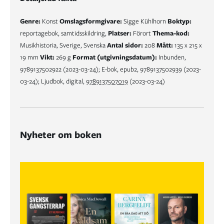
Genre:
Konst
Omslagsformgivare:
Sigge Kühlhorn
Boktyp:
reportagebok, samtidsskildring,
Platser:
Förort
Thema-kod:
Musikhistoria, Sverige, Svenska
Antal sidor:
208
Mått:
135 x 215 x
19 mm
Vikt:
269 g
Format (utgivningsdatum):
Inbunden,
9789137502922 (2023-03-24); E-bok, epub2, 9789137502939 (2023-
03-24); Ljudbok, digital,
9789137507019
(2023-03-24)
Nyheter om boken