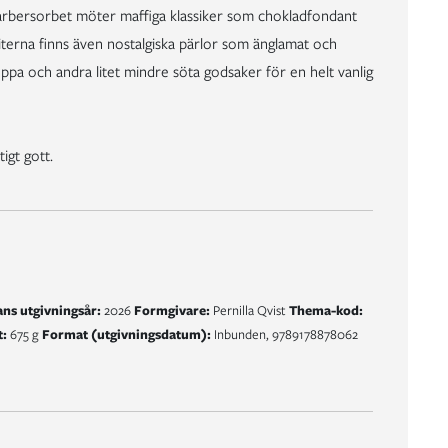
rbersorbet möter maffiga klassiker som chokladfondant
iterna finns även nostalgiska pärlor som änglamat och
ppa och andra litet mindre söta godsaker för en helt vanlig
igt gott.
ns utgivningsår:
2026
Formgivare:
Pernilla Qvist
Thema-kod:
t:
675 g
Format (utgivningsdatum):
Inbunden, 9789178878062