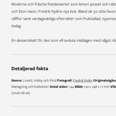
Moderna och fräscha festdesserter som lemon posset och raba
och Eton mess i Fredrik Nyléns nya bok. Bland de 50 söta favor
våfflor samt vardagsvänliga efterrätter som fruktsallad, nyponso
tisdag.
En dessertskatt för den som vill avsluta middagen med något rikt
Detaljerad fakta
Genre:
Livsstil, hobby och fritid
Fotograf:
Fredrik Nylén
Originalutgåva
Matlagning och kokböcker
Antal sidor:
144
Mått:
192 x 248 x 17 mm
Vik
(2026-08-26)