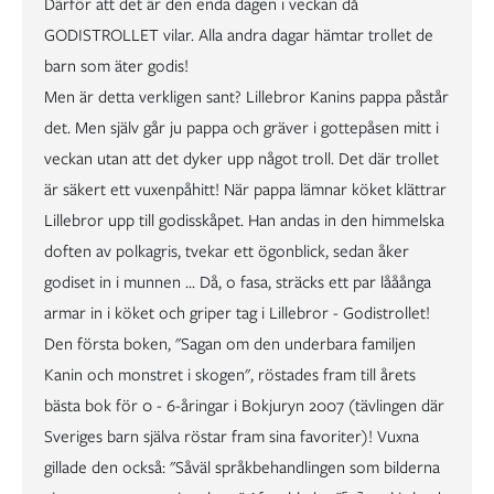
Därför att det är den enda dagen i veckan då
GODISTROLLET vilar. Alla andra dagar hämtar trollet de
barn som äter godis!
Men är detta verkligen sant? Lillebror Kanins pappa påstår
det. Men själv går ju pappa och gräver i gottepåsen mitt i
veckan utan att det dyker upp något troll. Det där trollet
är säkert ett vuxenpåhitt! När pappa lämnar köket klättrar
Lillebror upp till godisskåpet. Han andas in den himmelska
doften av polkagris, tvekar ett ögonblick, sedan åker
godiset in i munnen ... Då, o fasa, sträcks ett par lååånga
armar in i köket och griper tag i Lillebror - Godistrollet!
Den första boken, "Sagan om den underbara familjen
Kanin och monstret i skogen", röstades fram till årets
bästa bok för 0 - 6-åringar i Bokjuryn 2007 (tävlingen där
Sveriges barn själva röstar fram sina favoriter)! Vuxna
gillade den också: "Såväl språkbehandlingen som bilderna