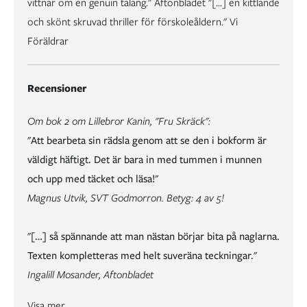
vittnar om en genuin talang." Aftonbladet "[...] en kittlande
och skönt skruvad thriller för förskoleåldern." Vi
Föräldrar
Recensioner
Om bok 2 om Lillebror Kanin, "Fru Skräck":
"Att bearbeta sin rädsla genom att se den i bokform är
väldigt häftigt. Det är bara in med tummen i munnen
och upp med täcket och läsa!"
Magnus Utvik, SVT Godmorron. Betyg: 4 av 5!
"[…] så spännande att man nästan börjar bita på naglarna.
Texten kompletteras med helt suveräna teckningar."
Ingalill Mosander, Aftonbladet
"Såväl språkbehandlingen som bilderna vittnar om en genuin talang."
"[...] en kittlande och skönt skruvad thriller för förskoleåldern."
"Att bearbeta sin rädsla genom att se den i bokform är väldigt häftigt. Det är bara in med tummen i munnen och upp med täcket och läsa!"
Magnus Utvik, Godmorron, SVT1 2009-05-05. Betyg: 4 av 5!
"[…] så spännande att man nästan börjar bita på naglarna. Texten kompletteras med helt suveräna teckningar."
"Jag kan inte nog strö beröm över Jonna Björnstjernas böcker om den underbara familjen Kanin [...]. Såväl historier som illustrationer är underfundiga, genomtänkta och burleska.
Och det kan inte nog betonas hur skönt det är att hitta en högläsningsbok som tål åtskilliga genomläsningar, med stort nöje för både läsare och lyssnare!"
Visa mer