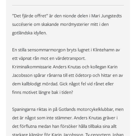
”Det fjärde offret” är den nionde delen i Mari Jungstedts
succéserie om skakande mordmysterier mitt i den
gotländska idyllen.
En stilla sensommarmorgon bryts lugnet i Klintehamn av
ett väpnat rån mot en värdetransport.
Kriminalkommissarie Anders Knutas och kollegan Karin
Jacobsson spårar rånarna till ett ödetorp och hittar en av
dem kallblodigt mördad. Gick något fel vid rånet eller
finns motivet längre bak i tiden?
Spaningarna riktas in på Gotlands motorcykelklubbar, men
det är något som inte stämmer. Anders Knutas gräver i
det förflutna medan han försöker hålla tillbaka sina allt
starkare känslor för Karin Jacobsson. Tv-reportern Johan