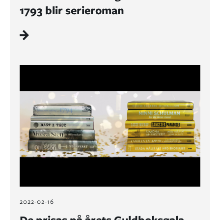
1793 blir serieroman
2022-02-16
De prisas på årets Guldboksgala