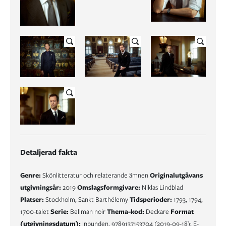
Detaljerad fakta
Genre:
Skönlitteratur och relaterande ämnen
Originalutgåvans
utgivningsår:
2019
Omslagsformgivare:
Niklas Lindblad
Platser:
Stockholm, Sankt Barthélemy
Tidsperioder:
1793, 1794,
1700-talet
Serie:
Bellman noir
Thema-kod:
Deckare
Format
(utgivningsdatum):
Inbunden, 9789137153704 (2019-09-18); E-