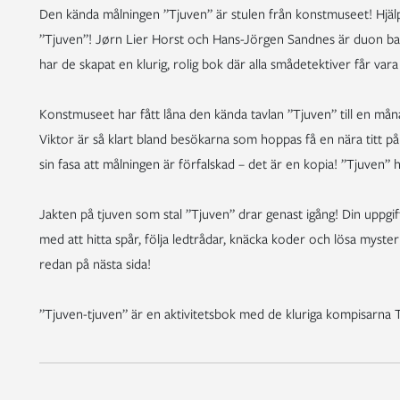
Den kända målningen ”Tjuven” är stulen från konstmuseet! Hjälp
”Tjuven”! Jørn Lier Horst och Hans-Jörgen Sandnes är duon ba
har de skapat en klurig, rolig bok där alla smådetektiver får vara
Konstmuseet har fått låna den kända tavlan ”Tjuven” till en månad
Viktor är så klart bland besökarna som hoppas få en nära titt 
sin fasa att målningen är förfalskad – det är en kopia! ”Tjuven” ha
Jakten på tjuven som stal ”Tjuven” drar genast igång! Din uppgift
med att hitta spår, följa ledtrådar, knäcka koder och lösa myster
redan på nästa sida!
”Tjuven-tjuven” är en aktivitetsbok med de kluriga kompisarna 