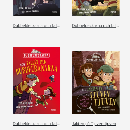
Dubbeldeckarna och fallet med de mystiska stölderna
Dubbeldeckarna och fallet med skattkartan
Dubbeldeckarna och fallet med dubbelrånarna
Jakten på Tjuven-tjuven