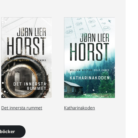
Det innersta rummet
Katharinakoden
7 böcker