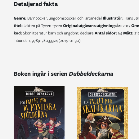
Detaljerad fakta
Genre:
Barnböcker, ungdomsböcker och läromedel
Illustratör:
Hans Jø
titel:
Jakten på Tyven-tyven
Originalutgåvans utgivningsår:
2017
Oms
kod:
Skönlitteratur barn och ungdom: deckare
Antal sidor:
64
Mått:
212
Inbunden, 9789178033324 (2019-01-30)
Boken ingår i serien
Dubbeldeckarna