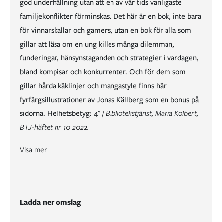
god underhållning utan att en av vår tids vanligaste
familjekonflikter förminskas. Det här är en bok, inte bara
för vinnarskallar och gamers, utan en bok för alla som
gillar att läsa om en ung killes många dilemman,
funderingar, hänsynstaganden och strategier i vardagen,
bland kompisar och konkurrenter. Och för dem som
gillar hårda käklinjer och mangastyle finns här
fyrfärgsillustrationer av Jonas Källberg som en bonus på
sidorna. Helhetsbetyg: 4" /
Bibliotekstjänst, Maria Kolbert,
BTJ-häftet nr 10 2022.
"I Andreas Palmaers kapitelbok Tappa kontrollen, uppföljaren till Dubbelspel (2021) i samma Gamer-serie, lackar svetten och spelkontrollerna hettar av intensitet. Tempot är högt, spelandet medryckande och Lionel befinner sig snart i skottlinjen mellan den egna familjen och fienden /.../" /
Bibliotekstjänst, Maria Kolbert, BTJ-häftet nr 10 2022.
"När konflikten trissas upp sker det med en lätthet och precision i språket som gör att man rör sig snabbt över sidorna och med Lionels ironiska blick på livet och pappa Silvers många levnadsregler förenas lätt karikatyr med god underhållning utan att en av vår tids vanligaste familjekonflikter förminskas." /
Bibliotekstjänst, Maria Kolbert, BTJ-häftet nr 10 2022.
"Det här är en bok, inte bara för vinnarskallar och gamers, utan en bok för alla som gillar att läsa om en ung killes många dilemman, funderingar, hänsynstaganden och strategier i vardagen, bland kompisar och konkurrenter." /
Bibliotekstjänst, Maria Kolbert, BTJ-häftet nr 10 2022.
Visa mer
Ladda ner omslag