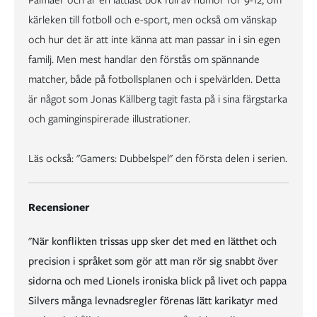
Palmaer och är en lättläst bok full av humor för 9-12, om
kärleken till fotboll och e-sport, men också om vänskap
och hur det är att inte känna att man passar in i sin egen
familj. Men mest handlar den förstås om spännande
matcher, både på fotbollsplanen och i spelvärlden. Detta
är något som Jonas Källberg tagit fasta på i sina färgstarka
och gaminginspirerade illustrationer.
Läs också: "Gamers: Dubbelspel" den första delen i serien.
Recensioner
"När konflikten trissas upp sker det med en lätthet och
precision i språket som gör att man rör sig snabbt över
sidorna och med Lionels ironiska blick på livet och pappa
Silvers många levnadsregler förenas lätt karikatyr med