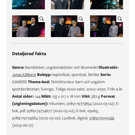
Detaljerad fakta
Genre:
Barnböcker, ungdomsböcker och läromedel
Illustratör:
Jonas Källberg
Boktyp:
kapitelbok, sportbok, lättläst
Serie:
GAMERS
Thema-kod:
Skönlitteratur barn och ungdom:
sportberättelser, Sverige, Tidiga 2000-talet, 2000–2050, Från 9 år
Antal sidor:
144
Mått:
155 x 217 x 18 mm
Vikt:
382 g
Format
(utgivningsdatum):
Inbunden, 9789179773854 (2022-05-02); E-
bok, pdf, 9789179774677 (2022-05-02); E-bok, epub3,
9789179774684 (2022-05-02); Ljudbok, digital,
9789179793166
(2023-06-27)