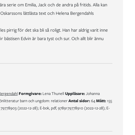
 serie om Emilia, Jack och de andra på fritids. Alla kan
 Oskarssons lättlästa text och Helena Bergendahls
es pirrig för det ska bli så roligt. Han har aldrig varit inne
r bästisen Edvin är bara tyst och sur. Och allt blir ännu
Bergendahl
Formgivare:
Lena Thunell
Uppläsare:
Johanna
nlitteratur barn och ungdom: relationer
Antal sidor:
64
Mått:
155
9778903 (2022-12-28); E-bok, pdf, 9789179778910 (2022-12-28); E-