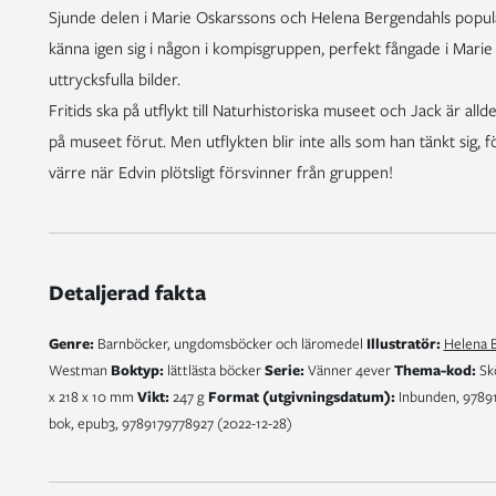
Sjunde delen i Marie Oskarssons och Helena Bergendahls populära
känna igen sig i någon i kompisgruppen, perfekt fångade i Marie
uttrycksfulla bilder.
Fritids ska på utflykt till Naturhistoriska museet och Jack är alldel
på museet förut. Men utflykten blir inte alls som han tänkt sig, fö
värre när Edvin plötsligt försvinner från gruppen!
Detaljerad fakta
Genre:
Barnböcker, ungdomsböcker och läromedel
Illustratör:
Helena 
Westman
Boktyp:
lättlästa böcker
Serie:
Vänner 4ever
Thema-kod:
Skö
x 218 x 10 mm
Vikt:
247 g
Format (utgivningsdatum):
Inbunden, 978917
bok, epub3, 9789179778927 (2022-12-28)