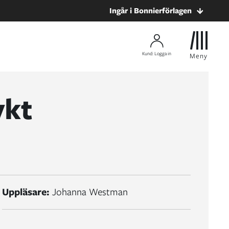
Ingår i Bonnierförlagen
Kund: Logga in
Meny
ykt
Uppläsare:
Johanna Westman