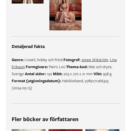
Detaljerad fakta
Genre:
Livsstil, hobby och fritid
Fotograf:
Jeppe Wikström
,
Lina
Eriksson
Formgivare:
Patric Leo
Thema-kod:
Mat och dryck,
Sverige
Antal sidor:
192
Mått:
205 x 270 x 21 mm
Vikt:
958 g
Format (utgivningsdatum):
Halvklotband, 9789171266323
(2024-05-15)
Fler böcker av författaren