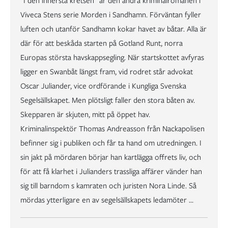
”I den innersta kretsen” är den andra kriminalromanen i
Viveca Stens serie Morden i Sandhamn. Förväntan fyller
luften och utanför Sandhamn kokar havet av båtar. Alla är
där för att beskåda starten på Gotland Runt, norra
Europas största havskappsegling. När startskottet avfyras
ligger en Swanbåt längst fram, vid rodret står advokat
Oscar Juliander, vice ordförande i Kungliga Svenska
Segelsällskapet. Men plötsligt faller den stora båten av.
Skepparen är skjuten, mitt på öppet hav.
Kriminalinspektör Thomas Andreasson från Nackapolisen
befinner sig i publiken och får ta hand om utredningen. I
sin jakt på mördaren börjar han kartlägga offrets liv, och
för att få klarhet i Julianders trassliga affärer vänder han
sig till barndom s kamraten och juristen Nora Linde. Så
mördas ytterligare en av segelsällskapets ledamöter …