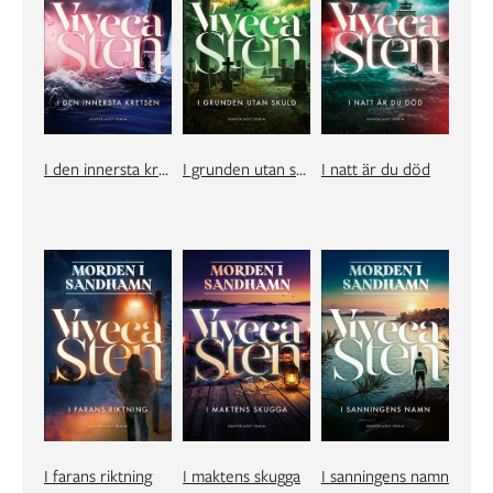
I den innersta kretsen
I grunden utan skuld
I natt är du död
I farans riktning
I maktens skugga
I sanningens namn