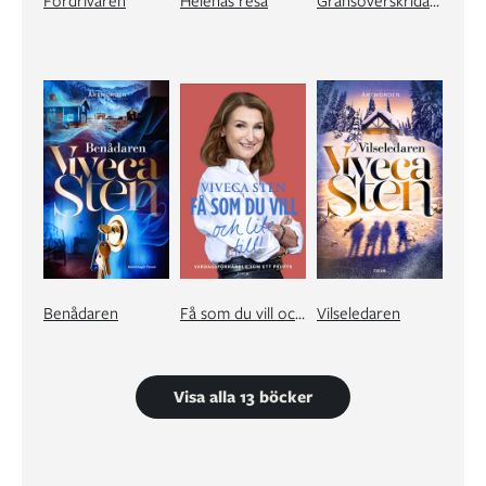
Fördrivaren
Helenas resa
Gränsöverskridaren
Benådaren
Få som du vill och lite till!
Vilseledaren
Visa alla 13 böcker