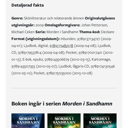
Detaljerad fakta
Genre:
Skönlitteratur och relaterande ämnen
Originalutgåvans
utgivningsår:
2009
Omslagsformgivare:
Johan Petterson,
Michael Ceken
Serie:
Morden i Sandhamn
Thema-kod:
Deckare
Format (utgivningsdatum):
Inbunden, 9789137134727 (2009-
04-01); Ljudbok, digital,
9789173482578
(2009-04-08); Ljudbok,
CD, 9789179537814 (2009-04-08); Pocket, 9789170017421 (2010-
01-15); E-bok, epub2, 9789143506679 (2010-03-15); Kartonnage,
9789143507355 (2010-05-07); Ljudbok, lågpris-CD, 9789174130546
(2010-05-10); Pocket, 9789175035000 (2015-10-08)
Boken ingår i serien
Morden i Sandhamn