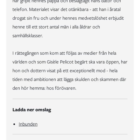
har gripit hennes pappa och beslagtagit hans dator och
telefon. Materialet visar det otänkbara - att han i åratal
drogat sin fru och under hennes medvetslöshet erbjudit
henne till ett stort antal män i alla åldrar och
samhällsklasser.
I rättegången som kom att följas av medier från hela
världen och som Gisèle Pelicot begärt ska vara öppen, har
hon och dottern visat på ett exceptionellt mod - hela
tiden med ambitionen att lägga skulden och skammen där
den hör hemma: hos förövaren.
Ladda ner omslag
Inbunden