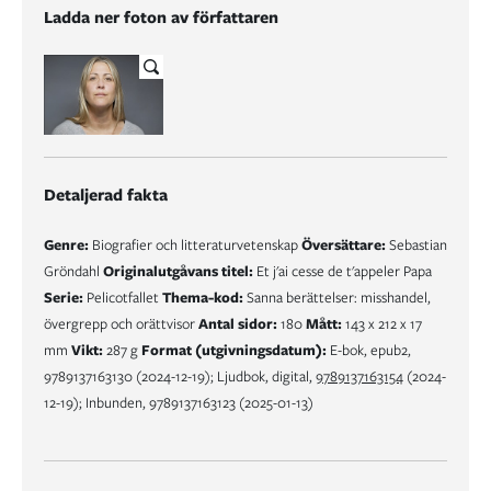
Ladda ner foton av författaren
Detaljerad fakta
Genre:
Biografier och litteraturvetenskap
Översättare:
Sebastian
Gröndahl
Originalutgåvans titel:
Et j'ai cesse de t'appeler Papa
Serie:
Pelicotfallet
Thema-kod:
Sanna berättelser: misshandel,
övergrepp och orättvisor
Antal sidor:
180
Mått:
143 x 212 x 17
mm
Vikt:
287 g
Format (utgivningsdatum):
E-bok, epub2,
9789137163130 (2024-12-19); Ljudbok, digital,
9789137163154
(2024-
12-19); Inbunden, 9789137163123 (2025-01-13)