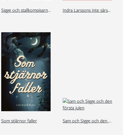
Sigge och stallkompisarna. Vintermys i stallet
Indra Larssons inte särskilt lyckade ridlektioner
Som stjärnor faller
Sam och Sigge och den första julen