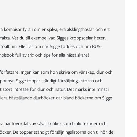
 kompisar fylla i om er själva, era älsklingshästar och ert
h fakta. Vet du till exempel vad Sigges kroppsdelar heter,
es fotoalbum. Eller läs om när Sigge föddes och om BUS-
sbok full av trix och tips för alla hästälskare!
örfattare. Ingen kan som hon skriva om vänskap, djur och
ponnyn Sigge toppar ständigt försäljningslistorna och
ort intresse för djur och natur. Det märks inte minst i
 flera bästsäljande djurböcker däribland böckerna om Sigge
na har lovordats av såväl kritiker som bibliotekarier och
cker. De toppar ständigt försäljningslistorna och tillhör de