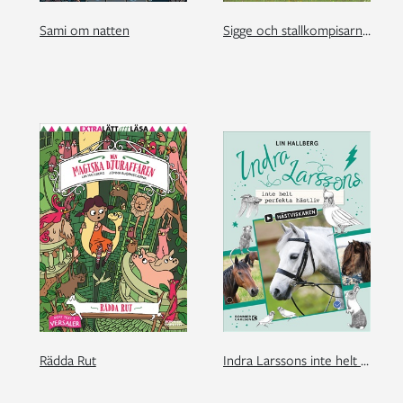
Sami om natten
Sigge och stallkompisarna. Sommardagar i stallet
Rädda Rut
Indra Larssons inte helt perfekta hästliv