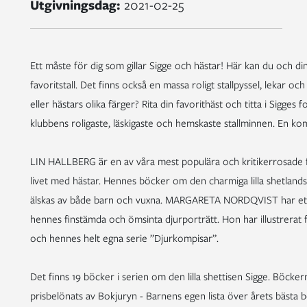
Utgivningsdag:
2021-02-25
Ett måste för dig som gillar Sigge och hästar! Här kan du och dina
favoritstall. Det finns också en massa roligt stallpyssel, lekar oc
eller hästars olika färger? Rita din favorithäst och titta i Sigg
klubbens roligaste, läskigaste och hemskaste stallminnen. En kompi
LIN HALLBERG är en av våra mest populära och kritikerrosade f
livet med hästar. Hennes böcker om den charmiga lilla shetlands
älskas av både barn och vuxna. MARGARETA NORDQVIST har ett st
hennes finstämda och ömsinta djurporträtt. Hon har illustrerat
och hennes helt egna serie ”Djurkompisar”.
Det finns 19 böcker i serien om den lilla shettisen Sigge. Böcker
prisbelönats av Bokjuryn - Barnens egen lista över årets bästa bö