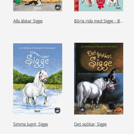
Alla älskar Sigge
Börja rida med Sigge - Borsta och skritta
Simma lugnt, Sigge
Det spökar, Sigge