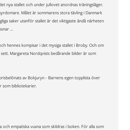
ga det nya stallet och under jullovet anordnas träningsläger.
ssyrdomare. Målet är sommarens stora tävling i Danmark
liga saker utanför stallet är det viktigaste ändå närheten
ssnar …
a och hennes kompisar i det mysiga stallet i Broby. Och om
ar sett. Margareta Nordqvists bedårande bilder är som
 prisbelönats av Bokjuryn - Barnens egen topplista över
r som bibliotekarier.
a och empatiska vuxna som skildras i boken. För alla som