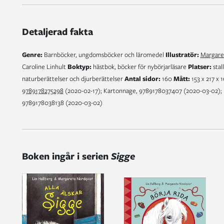
Detaljerad fakta
Genre:
Barnböcker, ungdomsböcker och läromedel
Illustratör:
Margare
Caroline Linhult
Boktyp:
hästbok, böcker för nybörjarläsare
Platser:
stal
naturberättelser och djurberättelser
Antal sidor:
160
Mått:
153 x 217 x
9789178275298
(2020-02-17); Kartonnage, 9789178037407 (2020-03-02); E
9789178038138 (2020-03-02)
Boken ingår i serien
Sigge