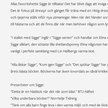
Allas favoritshettis Sigge är tillbaka! Det har blivit dags att invi
Det är fokus på dressyr och gänget får träna med en riktig dre
och tjejerna ställs inför nya utmaningar. Men när det händer sorg
till hästarna och att de finns där när man behöver någon som ly
"I stallet med Sigge" ingår i ”Sigge-serien” och handlar om Elin
Sigge såklart, den sötaste lilla shetlandsponny Elina någonsin h
vanligt i perfekt samklang med Lin Hallbergs varma text.
"Alla älskar Sigge", "Kom igen Sigge" och "Det spökar Sigge" har
årets bästa böcker. Böckerna har även lovordats av såväl kritike
Pressröster om Sigge:
"Detta är en hästbok när det när som bäst." BTJ-häftet
"Vilka underbara böcker!" Norrtelje Tidning
"Tänk om alla barn finge leva i den varma miljö och med de klok