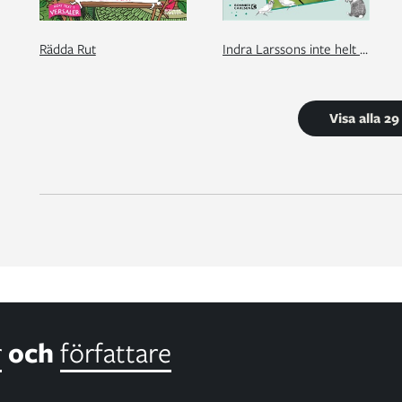
Rädda Rut
Indra Larssons inte helt perfekta hästliv
Visa alla 2
r
och
författare