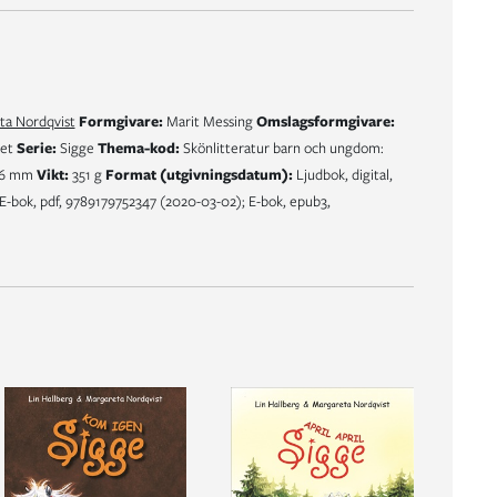
ta Nordqvist
Formgivare:
Marit Messing
Omslagsformgivare:
let
Serie:
Sigge
Thema-kod:
Skönlitteratur barn och ungdom:
 16 mm
Vikt:
351 g
Format (utgivningsdatum):
Ljudbok, digital,
-bok, pdf, 9789179752347 (2020-03-02); E-bok, epub3,