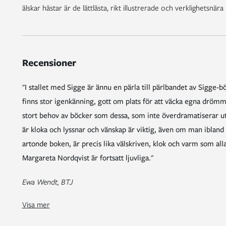
älskar hästar är de lättlästa, rikt illustrerade och verklighetsnär
Recensioner
"I stallet med Sigge är ännu en pärla till pärlbandet av Sigge-bö
finns stor igenkänning, gott om plats för att väcka egna drömma
stort behov av böcker som dessa, som inte överdramatiserar utan
är kloka och lyssnar och vänskap är viktig, även om man ibland 
artonde boken, är precis lika välskriven, klok och varm som alla
Margareta Nordqvist är fortsatt ljuvliga."
Ewa Wendt, BTJ
"I stallet med Sigge av Lin Hallberg och Margareta Nordqvist (Bonnier Carlsen) vållade upprymt tjut nummer ett hemma hos mig. Åttaåringen har följt Sigge i åratal nu, och längtar så snart boken slås ihop efter nästa del i serien om Elina och kompisarna (två- och fyrbenta) på Brobystallet. Här blandas hästnörderi med kompisdr
Gillar du hästar? Hästen Sigge är tillbaka och det är otroligt nog den 18:e boken om den lilla vita ponnyn och dess skötare Elina. I stallet finns allt – gemenskap, skratt och ibland sorg. När sorgen kommer på besök är det skönt att ha en häst som tröstar när allt känns svårt. H
Visa mer