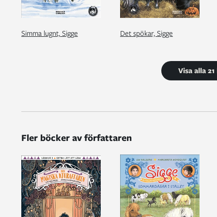
Simma lugnt, Sigge
Det spökar, Sigge
Visa alla 2
Fler böcker av författaren