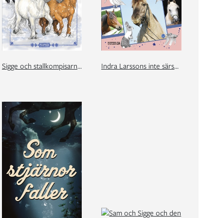
Sigge och stallkompisarna. Vintermys i stallet
Indra Larssons inte särskilt lyckade ridlektioner