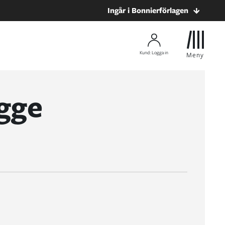
Ingår i Bonnierförlagen
Kund: Logga in
Meny
igge