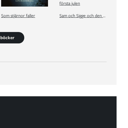
Som stjärnor faller
Sam och Sigge och den första julen
9 böcker