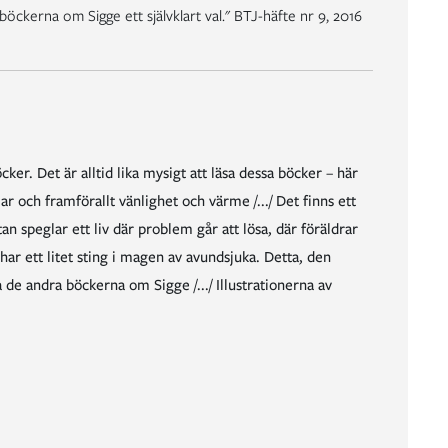
a böckerna om Sigge ett självklart val." BTJ-häfte nr 9, 2016
cker. Det är alltid lika mysigt att läsa dessa böcker – här
r och framförallt vänlighet och värme /.../ Det finns ett
 speglar ett liv där problem går att lösa, där föräldrar
har ett litet sting i magen av avundsjuka. Detta, den
 de andra böckerna om Sigge /.../ Illustrationerna av
amatik. Alltid nära vardagen och uppväxtens många dilemman. Det är inte utan att jag också längtar."
elt enkelt en trogen vän som lyssnar. Det nya stallet ska invigas och under lovet ska alla lära sig dressyr. Det är alltid lika mysigt att läsa Sigge böckerna som bäst passar dig mellan 6–9 år."