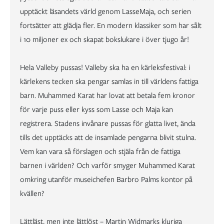
upptäckt läsandets värld genom LasseMaja, och serien
fortsätter att glädja fler. En modern klassiker som har sålt
i 10 miljoner ex och skapat bokslukare i över tjugo år!
Hela Valleby pussas! Valleby ska ha en kärleksfestival: i
kärlekens tecken ska pengar samlas in till världens fattiga
barn. Muhammed Karat har lovat att betala fem kronor
för varje puss eller kyss som Lasse och Maja kan
registrera. Stadens invånare pussas för glatta livet, ända
tills det upptäcks att de insamlade pengarna blivit stulna.
Vem kan vara så förslagen och stjäla från de fattiga
barnen i världen? Och varför smyger Muhammed Karat
omkring utanför museichefen Barbro Palms kontor på
kvällen?
Lättläst, men inte lättlöst – Martin Widmarks kluriga