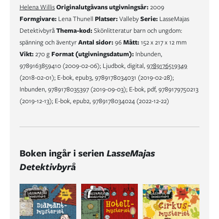
Helena Willis
Originalutgåvans utgivningsår:
2009
Formgivare:
Lena Thunell
Platser:
Valleby
Serie:
LasseMajas
Detektivbyrå
Thema-kod:
Skönlitteratur barn och ungdom:
spänning och äventyr
Antal sidor:
96
Mått:
152 x 217 x 12 mm
Vikt:
270 g
Format (utgivningsdatum):
Inbunden,
9789163859410 (2009-02-06); Ljudbok, digital,
9789176519349
(2018-02-01); E-bok, epub3, 9789178034031 (2019-02-28);
Inbunden, 9789178035397 (2019-09-03); E-bok, pdf, 9789179750213
(2019-12-13); E-bok, epub2, 9789178034024 (2022-12-22)
Boken ingår i serien
LasseMajas
Detektivbyrå