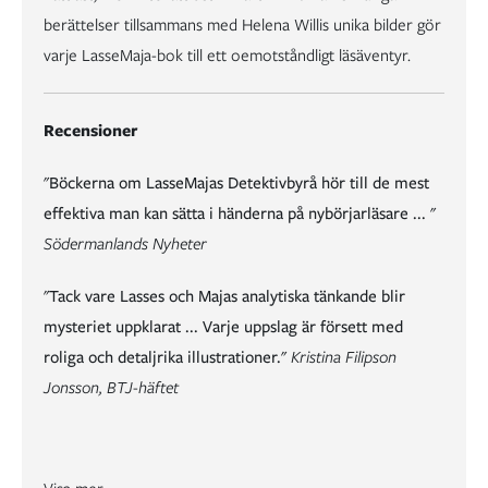
berättelser tillsammans med Helena Willis unika bilder gör
varje LasseMaja-bok till ett oemotståndligt läsäventyr.
Recensioner
"Böckerna om LasseMajas Detektivbyrå hör till de mest
effektiva man kan sätta i händerna på nybörjarläsare ... "
Södermanlands Nyheter
"Tack vare Lasses och Majas analytiska tänkande blir
mysteriet uppklarat ... Varje uppslag är försett med
roliga och detaljrika illustrationer."
Kristina Filipson
Jonsson, BTJ-häftet
"Den okrönte kungen av barnlitteraturen", så kallas Martin Widmark av bibliotekschefen på Mariehamns stadsbibliotek på Åland. När hon presenterar utlåningslistan för 2008, hittar man LasseMaja i toppen med 13 titlar av totalt 44.