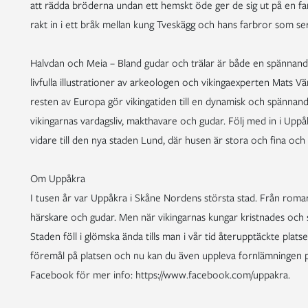
att rädda bröderna undan ett hemskt öde ger de sig ut på en faro
rakt in i ett bråk mellan kung Tveskägg och hans farbror som ser ut
Halvdan och Meia – Bland gudar och trälar är både en spännan
livfulla illustrationer av arkeologen och vikingaexperten Mats
resten av Europa gör vikingatiden till en dynamisk och spännande
vikingarnas vardagsliv, makthavare och gudar. Följ med in i Upp
vidare till den nya staden Lund, där husen är stora och fina och 
Om Uppåkra
I tusen år var Uppåkra i Skåne Nordens största stad. Från romarti
härskare och gudar. Men när vikingarnas kungar kristnades oc
Staden föll i glömska ända tills man i vår tid återupptäckte plats
föremål på platsen och nu kan du även uppleva fornlämningen p
Facebook för mer info: https://www.facebook.com/uppakra.