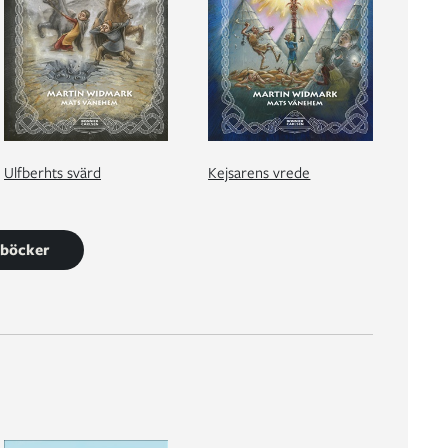
Ulfberhts svärd
Kejsarens vrede
0 böcker