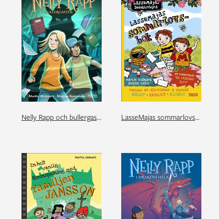
Nelly Rapp och bullergasten
LasseMajas sommarlovsbok. En oväntad tjuv