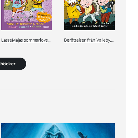
LasseMajas sommarlovsbok. Träna med Prästen
Berättelser från Valleby. Den försvunna katten
3 böcker