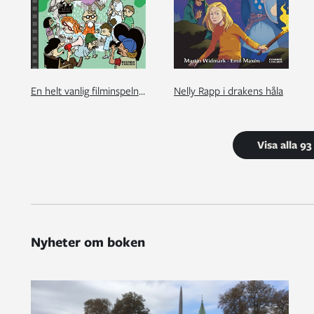
En helt vanlig filminspelning med familjen Jansson
Nelly Rapp i drakens håla
Visa alla 9
Nyheter om boken