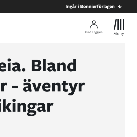
Ingår i Bonnierförlagen
Kund: Logga in
Meny
ia. Bland
r - äventyr
ikingar