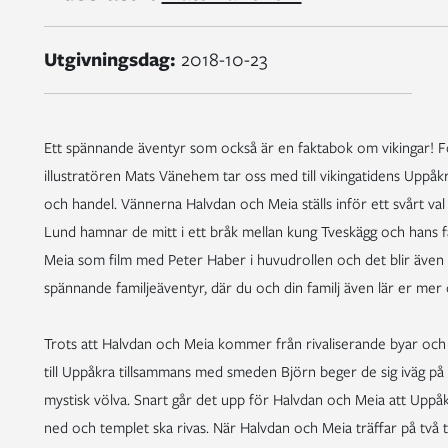
Utgivningsdag:
2018-10-23
Ett spännande äventyr som också är en faktabok om vikingar! 
illustratören Mats Vänehem tar oss med till vikingatidens Uppå
och handel. Vännerna Halvdan och Meia ställs inför ett svårt val nä
Lund hamnar de mitt i ett bråk mellan kung Tveskägg och hans
Meia som film med Peter Haber i huvudrollen och det blir även e
spännande familjeäventyr, där du och din familj även lär er mer 
Trots att Halvdan och Meia kommer från rivaliserande byar och 
till Uppåkra tillsammans med smeden Björn beger de sig iväg på e
mystisk völva. Snart går det upp för Halvdan och Meia att Uppåkr
ned och templet ska rivas. När Halvdan och Meia träffar på två t