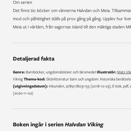
Om serien
Det finns tio böcker om vännerna Halvdan och Meia. Tillsammans
mod och påhittighet ställs på prov gång på gång. Upplev hur liv
Meia ut i världen, från sagornas Island till den mäktiga staden Mi
Detaljerad fakta
Genre:
Barnböcker, ungdomsböcker och läromedel
Illustratör:
Mats V
Viking
Thema-kod:
Skönlitteratur barn och ungdom: historiska berättel
(utgivningsdatum):
Inbunden, 9789178031153 (2018-10-23); E-bok, pdf, 
(2020-11-02)
Boken ingår i serien
Halvdan Viking