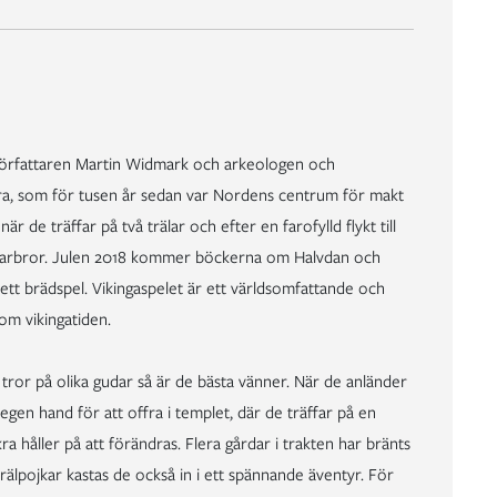
Författaren Martin Widmark och arkeologen och
kra, som för tusen år sedan var Nordens centrum för makt
r de träffar på två trälar och efter en farofylld flykt till
 farbror. Julen 2018 kommer böckerna om Halvdan och
tt brädspel. Vikingaspelet är ett världsomfattande och
om vikingatiden.
tror på olika gudar så är de bästa vänner. När de anländer
gen hand för att offra i templet, där de träffar på en
a håller på att förändras. Flera gårdar i trakten har bränts
rälpojkar kastas de också in i ett spännande äventyr. För