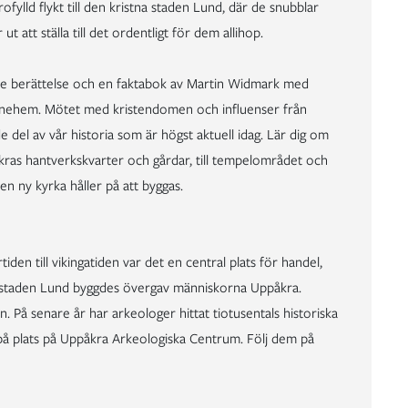
fylld flykt till den kristna staden Lund, där de snubblar
 att ställa till det ordentligt för dem allihop.
de berättelse och en faktabok av Martin Widmark med
 Vänehem. Mötet med kristendomen och influenser från
 del av vår historia som är högst aktuell idag. Lär dig om
åkras hantverkskvarter och gårdar, till tempelområdet och
en ny kyrka håller på att byggas.
den till vikingatiden var det en central plats för handel,
h staden Lund byggdes övergav människorna Uppåkra.
en. På senare år har arkeologer hittat tiotusentals historiska
å plats på Uppåkra Arkeologiska Centrum. Följ dem på