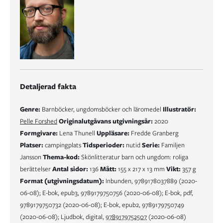
Detaljerad fakta
Genre:
Barnböcker, ungdomsböcker och läromedel
Illustratör:
Pelle Forshed
Originalutgåvans utgivningsår:
2020
Formgivare:
Lena Thunell
Uppläsare:
Fredde Granberg
Platser:
campingplats
Tidsperioder:
nutid
Serie:
Familjen
Jansson
Thema-kod:
Skönlitteratur barn och ungdom: roliga
berättelser
Antal sidor:
136
Mått:
155 x 217 x 13 mm
Vikt:
357 g
Format (utgivningsdatum):
Inbunden, 9789178037889 (2020-
06-08); E-bok, epub3, 9789179750756 (2020-06-08); E-bok, pdf,
9789179750732 (2020-06-08); E-bok, epub2, 9789179750749
(2020-06-08); Ljudbok, digital,
9789179752507
(2020-06-08)