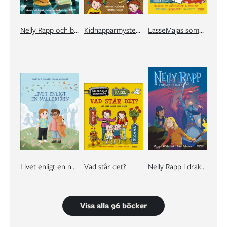
Nelly Rapp och bullergasten
Kidnapparmysteriet
LasseMajas sommarlovsbok. En oväntad tjuv
Livet enligt en nallebjörn
Vad står det?
Nelly Rapp i drakens håla
Visa alla 96 böcker