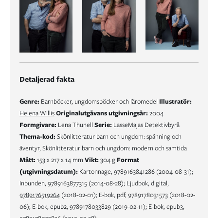
Detaljerad fakta
Genre:
Barnböcker, ungdomsböcker och läromedel
Illustratör:
Helena Willis
Originalutgåvans utgivningsår:
2004
Formgivare:
Lena Thunell
Serie:
LasseMajas Detektivbyrå
Thema-kod:
Skönlitteratur barn och ungdom: spänning och
äventyr, Skönlitteratur barn och ungdom: modern och samtida
Mått:
153 x 217 x 14 mm
Vikt:
304 g
Format
(utgivningsdatum):
Kartonnage, 9789163841286 (2004-08-31);
Inbunden, 9789163877315 (2014-08-28); Ljudbok, digital,
9789176519264
(2018-02-01); E-bok, pdf, 9789178031573 (2018-02-
06); E-bok, epub2, 9789178033829 (2019-02-11); E-bok, epub3,