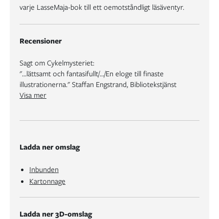
varje LasseMaja-bok till ett oemotståndligt läsäventyr.
Recensioner
Sagt om Cykelmysteriet:
"…lättsamt och fantasifullt/.../En eloge till finaste
illustrationerna." Staffan Engstrand, Bibliotekstjänst
"Ska Martin Widmark och Helena Willis bli Sveriges nästa - och största - deckarexport? Mer internationellt kända än Stieg Larsson? Det skulle inte förvåna mig. 2014 börjar deras barndeckarserie om LasseMajas detektivbyrå ges ut i USA." Bengt Eriksson, Ystads allehanda, tema: deckare
Visa mer
Ladda ner omslag
Inbunden
Kartonnage
Ladda ner 3D-omslag