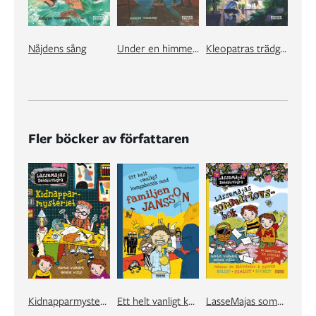
Nåjdens sång
Under en himmel av glas
Kleopatras trädgård
Fler böcker av författaren
Kidnapparmysteriet
Ett helt vanligt kungabesök med familjen Jansson
LasseMajas sommarlovsbok. En oväntad tjuv