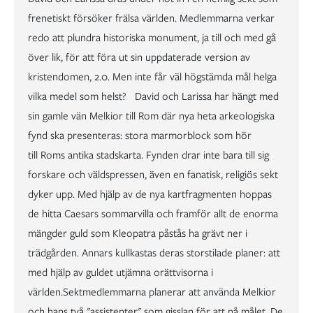
frenetiskt försöker frälsa världen. Medlemmarna verkar
redo att plundra historiska monument, ja till och med gå
över lik, för att föra ut sin uppdaterade version av
kristendomen, 2.0. Men inte får väl högstämda mål helga
vilka medel som helst? David och Larissa har hängt med
sin gamle vän Melkior till Rom där nya heta arkeologiska
fynd ska presenteras: stora marmorblock som hör
till Roms antika stadskarta. Fynden drar inte bara till sig
forskare och väldspressen, även en fanatisk, religiös sekt
dyker upp. Med hjälp av de nya kartfragmenten hoppas
de hitta Caesars sommarvilla och framför allt de enorma
mängder guld som Kleopatra påstås ha grävt ner i
trädgården. Annars kullkastas deras storstilade planer: att
med hjälp av guldet utjämna orättvisorna i
världen.Sektmedlemmarna planerar att använda Melkior
och hans två "assistenter" som gisslan för att nå målet. De