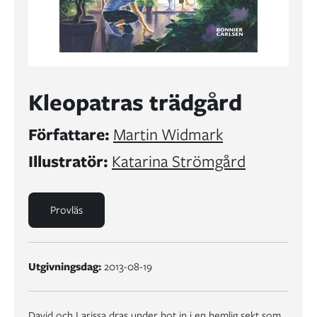
Kleopatras trädgård
Författare:
Martin Widmark
Illustratör:
Katarina Strömgård
Provläs
Utgivningsdag:
2013-08-19
David och Larissa dras under hot in i en hemlig sekt som