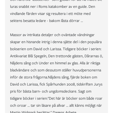
luras snabbt ner i Roms katakomber av en guide. Den
vindlande färden visar sig resultera i ett möte med
sektens besatta ledare - bakom låsta dörrar ...
Massor av intrikata detaljer och oväntade vändningar
skapar en hisnande intrig i denna sjätte del i den populära
bokserien om David och Larissa. Tidigare böcker i serien:
Antikvariat Blå Spegeln, Den trettonde gästen, Dårarnas ö,
Nåjdens sång och Under en himmel av glas. Alla är riktiga
bladvändare och som dessutom ställer huvudpersonerna
inför de stora frågorna.Nåjdens sång, fjärde boken om
David och Larissa, fick Spårhunden 2008, tidskriften Jurys
pris för bästa barn- och ungdomsdeckare. Sagt om
tidigare böcker i serien:"Det här är böcker som både roar
och oroar ... tar sin läsare på allvar ... allt känns möjligt när
Martin Widmark berättar." Dagens Arbete