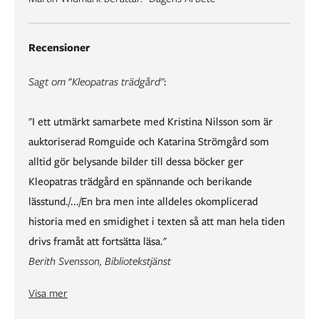
Recensioner
Sagt om
"
Kleopatras trädgård"
:
"I ett utmärkt samarbete med Kristina Nilsson som är
auktoriserad Romguide och Katarina Strömgård som
alltid gör belysande bilder till dessa böcker ger
Kleopatras trädgård en spännande och berikande
lässtund./.../En bra men inte alldeles okomplicerad
historia med en smidighet i texten så att man hela tiden
drivs framåt att fortsätta läsa."
Berith Svensson, Bibliotekstjänst
"En rafflande historia tar form./.../ Mycket spännande för alla historieintresserade."
"Spännande är det redan från start när David och Larissa dras in i en hemlig sekt, där medlemmarna tänker plundra historiska monument."
Marie Strömberg Andersson, Norra Skåne
Visa mer