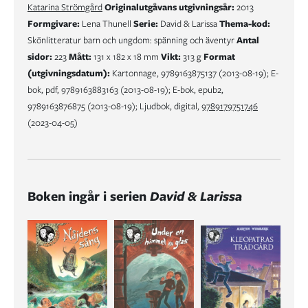
Katarina Strömgård
Originalutgåvans utgivningsår:
2013
Formgivare:
Lena Thunell
Serie:
David & Larissa
Thema-kod:
Skönlitteratur barn och ungdom: spänning och äventyr
Antal
sidor:
223
Mått:
131 x 182 x 18 mm
Vikt:
313 g
Format
(utgivningsdatum):
Kartonnage, 9789163875137 (2013-08-19); E-
bok, pdf, 9789163883163 (2013-08-19); E-bok, epub2,
9789163876875 (2013-08-19); Ljudbok, digital,
9789179751746
(2023-04-05)
Boken ingår i serien
David & Larissa